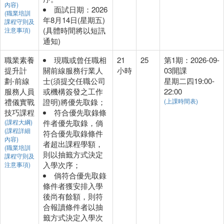
內容)
面試日期：2026
(職業培訓
年8月14日(星期五)
課程守則及
(具體時間將以短訊
注意事項)
通知)
職業素養
現職或曾任職相
21
25
第1期：2026-09-
提升計
關前線服務行業人
小時
03開課
劃-前線
士(須提交任職公司
星期二四19:00-
服務人員
或機構簽發之工作
22:00
禮儀實戰
證明)將優先取錄；
(上課時間表)
技巧課程
符合優先取錄條
(課程大綱)
件者優先取錄，倘
(課程詳細
符合優先取錄條件
內容)
者超出課程學額，
(職業培訓
則以抽籤方式決定
課程守則及
入學次序；
注意事項)
倘符合優先取錄
條件者獲安排入學
後尚有餘額，則符
合報讀條件者以抽
籤方式決定入學次