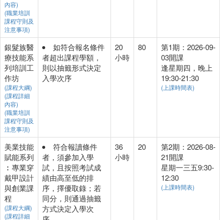
內容)
(職業培訓
課程守則及
注意事項)
銀髮族醫
如符合報名條件
20
80
第1期：2026-09-
療技能系
者超出課程學額，
小時
03開課
列培訓工
則以抽籤形式決定
逢星期四，晚上
作坊
入學次序
19:30-21:30
(課程大綱)
(上課時間表)
(課程詳細
內容)
(職業培訓
課程守則及
注意事項)
美業技能
符合報讀條件
36
20
第2期：2026-08-
賦能系列
者，須參加入學
小時
21開課
︰專業穿
試，且按照考試成
星期一三五9:30-
戴甲設計
績由高至低的排
12:30
與創業課
序，擇優取錄；若
(上課時間表)
程
同分，則通過抽籤
(課程大綱)
方式決定入學次
(課程詳細
序。