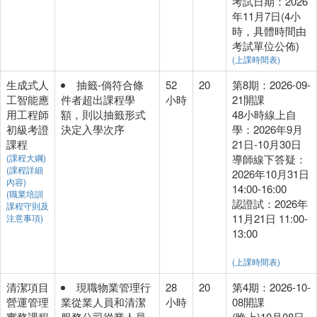
考試日期：2026
年11月7日(4小
時，具體時間由
考試單位公佈)
(上課時間表)
生成式人
抽籤-倘符合條
52
20
第8期：2026-09-
工智能應
件者超出課程學
小時
21開課
用工程師
額，則以抽籤形式
48小時線上自
初級考證
決定入學次序
學：2026年9月
課程
21日-10月30日
(課程大綱)
導師線下答疑：
(課程詳細
2026年10月31日
內容)
14:00-16:00
(職業培訓
認證試：2026年
課程守則及
11月21日 11:00-
注意事項)
13:00
(上課時間表)
清潔項目
現職物業管理行
28
20
第4期：2026-10-
營運管理
業從業人員和清潔
小時
08開課
實務課程
服務公司從業人員
(晚上)10月08日 -