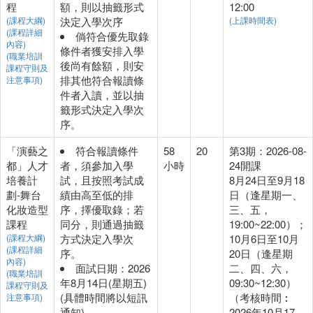
程
額，則以抽籤形式
12:00
(課程大綱)
決定入學次序
(上課時間表)
(課程詳細
倘符合優先取錄
內容)
條件者獲安排入學
(職業培訓
後尚有餘額，則安
課程守則及
排其他符合報讀條
注意事項)
件者入讀，並以抽
籤形式決定入學次
序。
「演藝之
符合報讀條件
58
20
第3期：2026-08-
都」人才
者，須參加入學
小時
24開課
培養計
試，且按照考試成
8月24日至9月18
劃-舞台
績由高至低的排
日（逢星期一、
化妝造型
序，擇優取錄；若
三、五，
課程
同分，則通過抽籤
19:00~22:00）；
(課程大綱)
方式決定入學次
10月6日至10月
(課程詳細
序。
20日（逢星期
內容)
面試日期：2026
二、四、六，
(職業培訓
年8月14日(星期五)
09:30~12:30）
課程守則及
(具體時間將以短訊
（考核時間︰
注意事項)
通知)
2026年10月17、