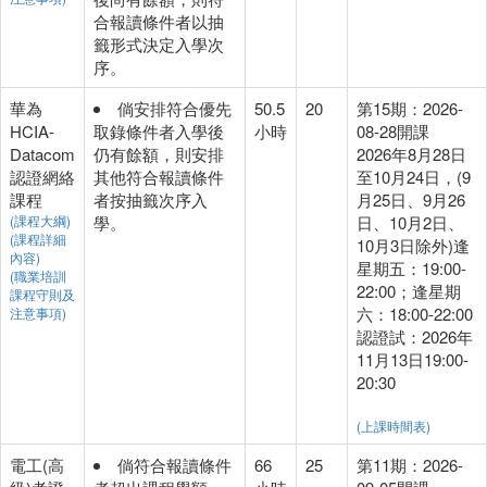
合報讀條件者以抽
籤形式決定入學次
序。
華為
倘安排符合優先
50.5
20
第15期：2026-
HCIA-
取錄條件者入學後
小時
08-28開課
Datacom
仍有餘額，則安排
2026年8月28日
認證網絡
其他符合報讀條件
至10月24日，(9
課程
者按抽籤次序入
月25日、9月26
(課程大綱)
學。
日、10月2日、
(課程詳細
10月3日除外)逢
內容)
星期五：19:00-
(職業培訓
22:00；逢星期
課程守則及
六：18:00-22:00
注意事項)
認證試：2026年
11月13日19:00-
20:30
(上課時間表)
電工(高
倘符合報讀條件
66
25
第11期：2026-