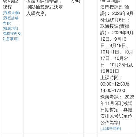
級)考證
者超出課程學額，
小時
09-05開課
課程
則以抽籤形式決定
澳門授課(理論
(課程大綱)
入學次序。
課)︰ 2026年9月
(課程詳細
5日及9月6日；
內容)
珠海授課(實操
(職業培訓
課)︰ 2026年9月
課程守則及
12日、9月13
注意事項)
日、9月19日、
10月11日、10月
17日、10月24
日、10月25日及
10月31日
上課時間：
09:30~12:30及
14:00~17:00
珠海考試︰ 2026
年11月5日(考試
日期暫定，具體
安排以考試單位
公佈為準)
(上課時間表)