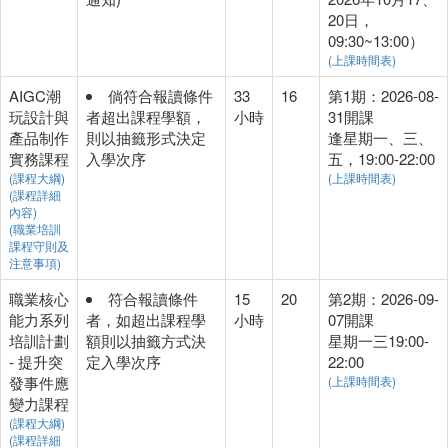
20日，
09:30~13:00）
(上課時間表)
AIGC潮
倘符合報讀條件
33
16
第1期：2026-08-
玩設計與
者超出課程學額，
小時
31開課
產品制作
則以抽籤形式決定
逢星期一、三、
實務課程
入學次序
五，19:00-22:00
(課程大綱)
(上課時間表)
(課程詳細
內容)
(職業培訓
課程守則及
注意事項)
職業核心
符合報讀條件
15
20
第2期：2026-09-
能力系列
者，如超出課程學
小時
07開課
培訓計劃
額則以抽籤方式決
星期一三19:00-
- 提升突
定入學次序
22:00
發事件應
(上課時間表)
變力課程
(課程大綱)
(課程詳細