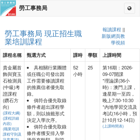
勞工事務局
Toggl
naviga
報讀課程
||
勞工事務局 現正招生職
新版網頁教
業培訓課程
學視頻
課程名稱
甄選方式
課時
學額
上課時間
貴金屬首
具相關行業團體
52
25
第16期：2026-
飾與寶玉
或任職公司發出因
小時
09-07開課
石檢測員
工作需要修讀課程
*理論課(36小
(中級)考
的推薦信者優先取
時)：澳門上課，
證課程
錄。
逢星期一至四，
(鑽石方
倘符合優先取錄
晚上7:30-10:30
向)
條件者超出課程學
*內地學習交流及
(課程大綱)
額，則以抽籤形式
考試(16小時，預
(課程詳細
決定入學次序。
計10月12-14日)
內容)
倘符合優先取錄
(上課時間表)
(職業培訓
條件者獲安排入學
課程守則及
後尚有餘額，則符
注意事項)