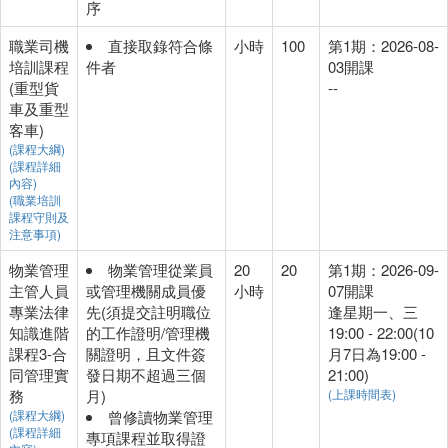
序
職業司機
直接取錄符合條
小時
100
第1期：2026-08-
培訓課程
件者
03開課
(重型貨
--
車及重型
客車)
(課程大綱)
(課程詳細
內容)
(職業培訓
課程守則及
注意事項)
物業管理
物業管理從業員
20
20
第1期：2026-09-
主管人員
或管理機關成員優
小時
07開課
專業法律
先(須提交註明職位
逢星期一、三
知識進階
的工作證明/管理機
19:00 - 22:00(10
課程3-合
關證明，且文件簽
月7日為19:00 -
同管理實
發日期不超過三個
21:00)
務
月)
(上課時間表)
(課程大綱)
曾修讀物業管理
(課程詳細
專項課程並取得證