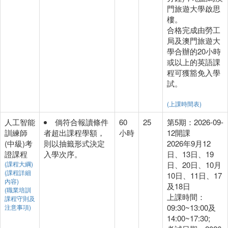
門旅遊大學啟思
樓。
合格完成由勞工
局及澳門旅遊大
學合辦的20小時
或以上的英語課
程可獲豁免入學
試。
(上課時間表)
人工智能
倘符合報讀條件
60
25
第5期：2026-09-
訓練師
者超出課程學額，
小時
12開課
(中級)考
則以抽籤形式決定
2026年9月12
證課程
入學次序。
日、13日、19
(課程大綱)
日、20日、10月
(課程詳細
10日、11日、17
內容)
及18日
(職業培訓
上課時間：
課程守則及
09:30~13:00及
注意事項)
14:00~17:30;