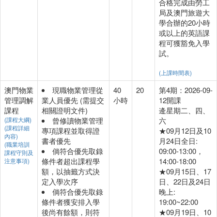
合格完成由勞工
局及澳門旅遊大
學合辦的20小時
或以上的英語課
程可獲豁免入學
試。
(上課時間表)
澳門物業
現職物業管理從
40
20
第4期：2026-09-
管理調解
業人員優先 (需提交
小時
12開課
課程
相關證明文件)
逄星期二、四、
(課程大綱)
曾修讀物業管理
六
(課程詳細
專項課程並取得證
★09月12日及10
內容)
書者優先
月24日全日:
(職業培訓
倘符合優先取錄
09:00-13:00，
課程守則及
條件者超出課程學
14:00-18:00
注意事項)
額，以抽籤方式決
★09月15日、17
定入學次序
日、22日及24日
倘符合優先取錄
晚上:
條件者獲安排入學
19:00~22:00
後尚有餘額，則符
★09月19日、10