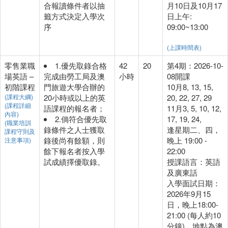
合報讀條件者以抽
月10日及10月17
籤方式決定入學次
日上午:
序
09:00~13:00
(上課時間表)
零售業職
1.優先取錄合格
42
20
第4期：2026-10-
場英語 –
完成由勞工局及澳
小時
08開課
初階課程
門旅遊大學合辦的
10月8, 13, 15,
(課程大綱)
20小時或以上的英
20, 22, 27, 29
(課程詳細
語課程的報名者；
11月3, 5, 10, 12,
內容)
2.倘符合優先取
17, 19, 24,
(職業培訓
錄條件之人士獲取
逢星期二、四，
課程守則及
錄後尚有餘額，則
晚上 19:00 -
注意事項)
餘下報名者按入學
22:00
試成績擇優取錄。
授課語言：英語
及廣東話
入學面試日期：
2026年9月15
日，晚上18:00-
21:00 (每人約10
分鐘)，地點為澳