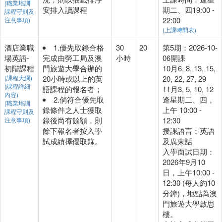
(職業培訓
安排入讀課程
期二、四19:00 -
課程守則及
22:00
注意事項)
(上課時間表)
酒店業職
1.優先取錄合格
30
20
第5期：2026-10-
場英語-
完成由勞工局及澳
小時
06開課
初階課程
門旅遊大學合辦的
10月6, 8, 13, 15,
(課程大綱)
20小時或以上的英
20, 22, 27, 29
(課程詳細
語課程的報名者；
11月3, 5, 10, 12
內容)
2.倘符合優先取
逢星期二、四，
(職業培訓
錄條件之人士獲取
上午 10:00 -
課程守則及
錄後尚有餘額，則
12:30
注意事項)
餘下報名者按入學
授課語言：英語
試成績擇優取錄。
及廣東話
入學面試日期：
2026年9月10
日，上午10:00 -
12:30 (每人約10
分鐘)，地點為澳
門旅遊大學啟思
樓。