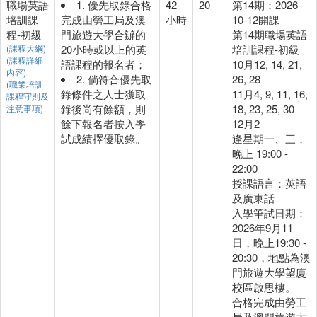
職場英語
1. 優先取錄合格
42
20
第14期：2026-
培訓課
完成由勞工局及澳
小時
10-12開課
程-初級
門旅遊大學合辦的
第14期職場英語
(課程大綱)
20小時或以上的英
培訓課程-初級
(課程詳細
語課程的報名者；
10月12, 14, 21,
內容)
2. 倘符合優先取
26, 28
(職業培訓
錄條件之人士獲取
11月4, 9, 11, 16,
課程守則及
錄後尚有餘額，則
18, 23, 25, 30
注意事項)
餘下報名者按入學
12月2
試成績擇優取錄。
逢星期一、三，
晚上 19:00 -
22:00
授課語言：英語
及廣東話
入學筆試日期：
2026年9月11
日，晚上19:30 -
20:30，地點為澳
門旅遊大學望廈
校區啟思樓。
合格完成由勞工
局及澳門旅遊大