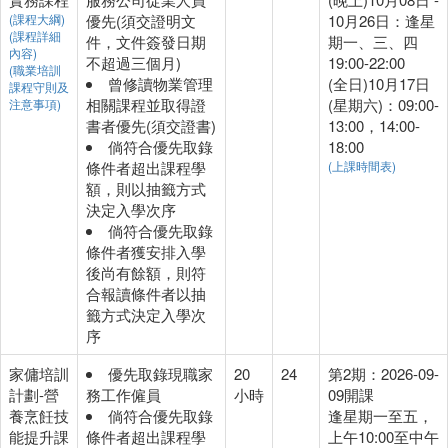
(課程大綱)
優先(須交證明文
10月26日：逢星
(課程詳細
件，文件簽發日期
期一、三、四
內容)
不超過三個月)
19:00-22:00
(職業培訓
曾修讀物業管理
(全日)10月17日
課程守則及
相關課程並取得證
(星期六)：09:00-
注意事項)
書者優先(須交證書)
13:00，14:00-
倘符合優先取錄
18:00
條件者超出課程學
(上課時間表)
額，則以抽籤方式
決定入學次序
倘符合優先取錄
條件者獲安排入學
後尚有餘額，則符
合報讀條件者以抽
籤方式決定入學次
序
家傭培訓
優先取錄現職家
20
24
第2期：2026-09-
計劃-營
務工作僱員
小時
09開課
養烹飪技
倘符合優先取錄
逢星期一至五，
能提升課
條件者超出課程學
上午10:00至中午