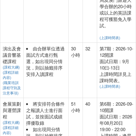
學合辦的20小時
或以上的英語課
程可獲豁免入學
試。
(上課時間表)
演出及會
由合辦單位透過
30
32
第7期：2026-10-
議音響基
面試方式進行甄
小時
12開課
礎課程
選，如出現同分情
面試日期：9月
(課程大綱)
況，則以抽籤排序
10曰-13日
(課程詳細
安排入讀課程
上課時間詳見上
內容)
課時間表。
(職業培訓
(上課時間表)
課程守則及
注意事項)
會展策劃
將安排符合條件
51
40
第6期：2026-09-
與運營課
之報讀人士進行面
小時
10開課
程
試，並按面試成績
面試日期：2026
(課程大綱)
擇優取錄
年08月20日
(課程詳細
如出現同分情
19:00 - 22:00
內容)
況，則以抽籤排序
上課時間：逢星