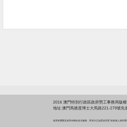
2016 澳門特別行政區政府勞工事務局版
地址:澳門馬揸度博士大馬路221-279號先進廣場
使用者瀏覽及使用本網站各項服務，即表示已知悉並同意"收集個人資料聲明