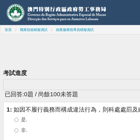
首頁
職業技能模擬測試
就業服務指導員模擬測試
考試進度
已回答:
0
題 / 尚餘
100
未答題
1:
如因不履行義務而構成違法行為，則科處處罰及繳
是.
非.