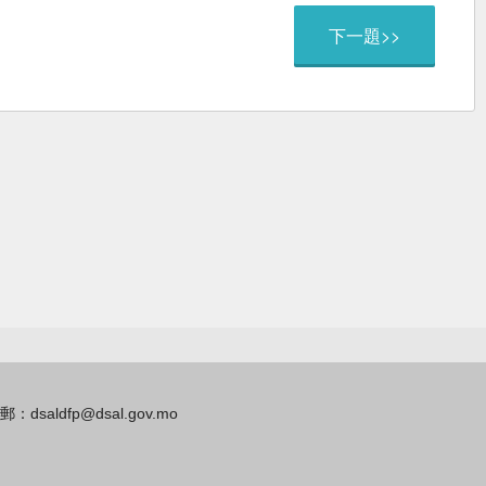
下一題>>
aldfp@dsal.gov.mo