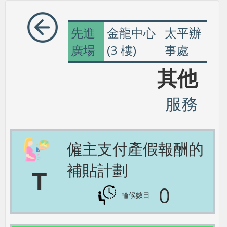
先進
金龍中心
太平辦
廣場
(3 樓)
事處
其他
服務
僱主支付產假報酬的
補貼計劃
T
0
輪候數目