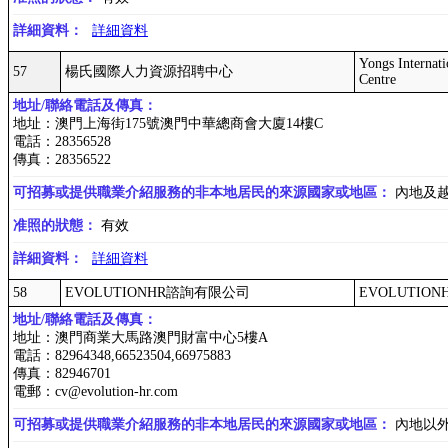
詳細資料：
詳細資料
Yongs Internat
57
楊氏國際人力資源招聘中心
Centre
地址/聯絡電話及傳真：
地址：澳門上海街175號澳門中華總商會大廈14樓C
電話：28356528
傳真：28356522
可招募或提供職業介紹服務的非本地居民的來源國家或地區：
內地及
准照的狀態：
有效
詳細資料：
詳細資料
58
EVOLUTIONHR諮詢有限公司
EVOLUTIONHR 
地址/聯絡電話及傳真：
地址：澳門商業大馬路澳門財富中心5樓A
電話：82964348,66523504,66975883
傳真：82946701
電郵：cv@evolution-hr.com
可招募或提供職業介紹服務的非本地居民的來源國家或地區：
內地以