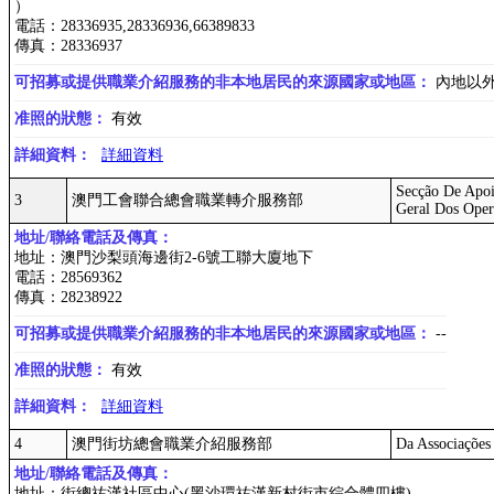
）
電話：28336935,28336936,66389833
傳真：28336937
可招募或提供職業介紹服務的非本地居民的來源國家或地區：
內地以
准照的狀態：
有效
詳細資料：
詳細資料
Secção De Apo
3
澳門工會聯合總會職業轉介服務部
Geral Dos Oper
地址/聯絡電話及傳真：
地址：澳門沙梨頭海邊街2-6號工聯大廈地下
電話：28569362
傳真：28238922
可招募或提供職業介紹服務的非本地居民的來源國家或地區：
--
准照的狀態：
有效
詳細資料：
詳細資料
4
澳門街坊總會職業介紹服務部
Da Associações
地址/聯絡電話及傳真：
地址：街總祐漢社區中心(黑沙環祐漢新村街市綜合體四樓)