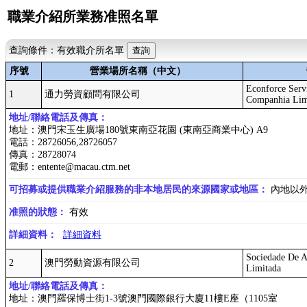
職業介紹所業務准照名單
查詢條件：有效職介所名單
序號
營業場所名稱（中文）
Econforce Serv
1
通力勞資顧問有限公司
Companhia Lim
地址/聯絡電話及傳真：
地址：澳門宋玉生廣場180號東南亞花園 (東南亞商業中心) A9
電話：28726056,28726057
傳真：28728074
電郵：entente@macau.ctm.net
可招募或提供職業介紹服務的非本地居民的來源國家或地區：
內地以
准照的狀態：
有效
詳細資料：
詳細資料
Sociedade De 
2
澳門勞動資源有限公司
Limitada
地址/聯絡電話及傳真：
地址：澳門羅保博士街1-3號澳門國際銀行大廈11樓E座（1105室