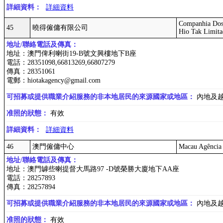
詳細資料：
詳細資料
Companhia Dos
45
曉得僱傭有限公司
Hio Tak Limita
地址/聯絡電話及傳真：
地址：澳門俾利喇街19-B號文興樓地下B座
電話：28351098,66813269,66807279
傳真：28351061
電郵：hiotakagency@gmail.com
可招募或提供職業介紹服務的非本地居民的來源國家或地區：
內地及
准照的狀態：
有效
詳細資料：
詳細資料
46
澳門僱傭中心
Macau Agência
地址/聯絡電話及傳真：
地址：澳門罅些喇提督大馬路97 -D號榮勝大廈地下AA座
電話：28257893
傳真：28257894
可招募或提供職業介紹服務的非本地居民的來源國家或地區：
內地及
准照的狀態：
有效