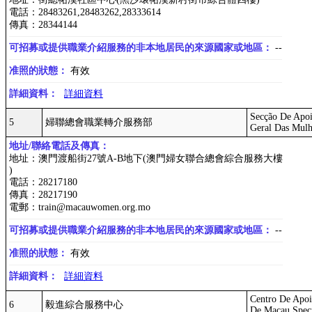
電話：28483261,28483262,28333614
傳真：28344144
可招募或提供職業介紹服務的非本地居民的來源國家或地區：
--
准照的狀態：
有效
詳細資料：
詳細資料
Secção De Apo
5
婦聯總會職業轉介服務部
Geral Das Mulh
地址/聯絡電話及傳真：
地址：澳門渡船街27號A-B地下(澳門婦女聯合總會綜合服務大樓
)
電話：28217180
傳真：28217190
電郵：train@macauwomen.org.mo
可招募或提供職業介紹服務的非本地居民的來源國家或地區：
--
准照的狀態：
有效
詳細資料：
詳細資料
Centro De Apoi
6
毅進綜合服務中心
De Macau Spec