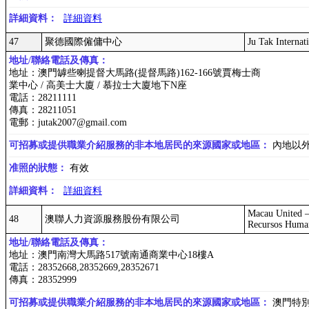
詳細資料：
詳細資料
47
聚德國際僱傭中心
Ju Tak Interna
地址/聯絡電話及傳真：
地址：澳門罅些喇提督大馬路(提督馬路)162-166號賈梅士商
業中心 / 高美士大廈 / 慕拉士大廈地下N座
電話：28211111
傳真：28211051
電郵：jutak2007@gmail.com
可招募或提供職業介紹服務的非本地居民的來源國家或地區：
內地以
准照的狀態：
有效
詳細資料：
詳細資料
Macau United 
48
澳聯人力資源服務股份有限公司
Recursos Huma
地址/聯絡電話及傳真：
地址：澳門南灣大馬路517號南通商業中心18樓A
電話：28352668,28352669,28352671
傳真：28352999
可招募或提供職業介紹服務的非本地居民的來源國家或地區：
澳門特