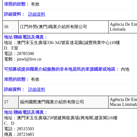
准照的狀態：
有效
詳細資料：
詳細資料
Agência De Em
16
江門外勞(澳門)職業介紹所有限公司
Limitada
地址/聯絡電話及傳真：
地址：澳門宋玉生廣場336-342號富達花園(誠豐商業中心)10樓
D、E室
電話：28785500
電郵：jmwl@live.cn
可招募或提供職業介紹服務的非本地居民的來源國家或地區：
內地
准照的狀態：
有效
詳細資料：
詳細資料
Agência De Emp
17
福州國際澳門職業介紹所有限公司
Macau Limitad
地址/聯絡電話及傳真：
地址：澳門宋玉生廣埸258號建興龍廣場(興海閣,建富閣)16樓
C、D
電話：28515503
傳真：28723483