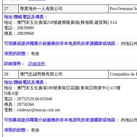
27
專業海外一人有限公司
Pro-Overseas S
地址/聯絡電話及傳真：
地址：澳門宋玉生廣場258號建興隆廣場(興海閣,建富閣) S14
電話：28839989
傳真：28839968
可招募或提供職業介紹服務的非本地居民的來源國家或地區：
內地以
准照的狀態：
有效
詳細資料：
詳細資料
28
澳門忠誠勞務有限公司
Companhia de 
地址/聯絡電話及傳真：
地址：澳門宋玉生廣場180號東南亞花園(東南亞商業中心)17樓
N座A室
電話：28753529,66165046
傳真：28750366
電郵：cslabour@macau.ctm.net
可招募或提供職業介紹服務的非本地居民的來源國家或地區：
內地以
准照的狀態：
有效