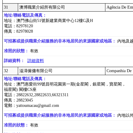
31
澳博職業介紹所有限公司
Agência De Em
地址/聯絡電話及傳真：
地址：澳門佛山街51號新建業商業中心12樓G及H
電話：82978120
傳真：82978028
可招募或提供職業介紹服務的非本地居民的來源國家或地區：
內地及
准照的狀態：
有效
詳細資料：
詳細資料
32
溢濤僱傭有限公司
Companhia De 
地址/聯絡電話及傳真：
地址：澳門惠愛街99號昌明花園第一期(金星閣，銀星閣，寶星閣，
福星閣) 閣樓CS座
電話：28822632,28822633,66321311
傳真：28823045
電郵：yattoumacau@gmail.com
可招募或提供職業介紹服務的非本地居民的來源國家或地區：
內地以
准照的狀態：
有效