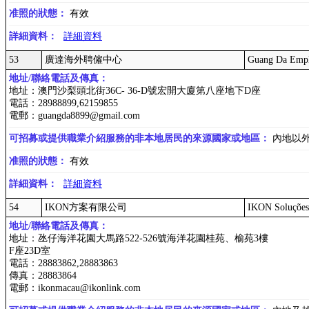
准照的狀態：
有效
詳細資料：
詳細資料
53
廣達海外聘僱中心
Guang Da Emp
地址/聯絡電話及傳真：
地址：澳門沙梨頭北街36C- 36-D號宏開大廈第八座地下D座
電話：28988899,62159855
電郵：guangda8899@gmail.com
可招募或提供職業介紹服務的非本地居民的來源國家或地區：
內地以
准照的狀態：
有效
詳細資料：
詳細資料
54
IKON方案有限公司
IKON Soluções
地址/聯絡電話及傳真：
地址：氹仔海洋花園大馬路522-526號海洋花園桂苑、榆苑3樓
F座23D室
電話：28883862,28883863
傳真：28883864
電郵：ikonmacau@ikonlink.com