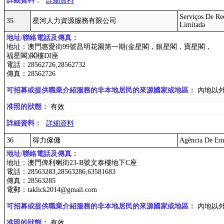
詳細資料：
詳細資料
Serviços De Re
35
星河人力資源服務有限公司
Limitada
地址/聯絡電話及傳真：
地址：澳門惠愛街99號昌明花園第一期(金星閣，銀星閣，寶星閣，
福星閣)閣樓DI座
電話：28562726,28562732
傳真：28562726
可招募或提供職業介紹服務的非本地居民的來源國家或地區：
內地以
准照的狀態：
有效
詳細資料：
詳細資料
36
得力僱傭
Agência De Em
地址/聯絡電話及傳真：
地址：澳門俾利喇街23-B號文泰樓地下C座
電話：28563283,28563286,63581683
傳真：28563285
電郵：taklick2014@gmail.com
可招募或提供職業介紹服務的非本地居民的來源國家或地區：
內地以
准照的狀態：
有效