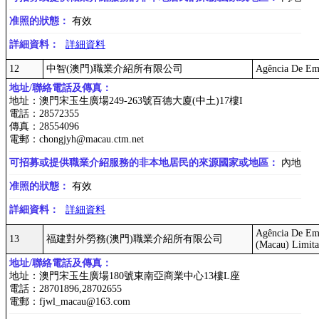
准照的狀態：
有效
詳細資料：
詳細資料
12
中智(澳門)職業介紹所有限公司
Agência De Em
地址/聯絡電話及傳真：
地址：澳門宋玉生廣場249-263號百德大廈(中土)17樓I
電話：28572355
傳真：28554096
電郵：chongjyh@macau.ctm.net
可招募或提供職業介紹服務的非本地居民的來源國家或地區：
內地
准照的狀態：
有效
詳細資料：
詳細資料
Agência De Emp
13
福建對外勞務(澳門)職業介紹所有限公司
(Macau) Limit
地址/聯絡電話及傳真：
地址：澳門宋玉生廣場180號東南亞商業中心13樓L座
電話：28701896,28702655
電郵：fjwl_macau@163.com