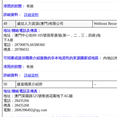
准照的狀態：
有效
詳細資料：
詳細資料
49
威信人力資源(澳門)有限公司
Welltrust Recu
地址/聯絡電話及傳真：
地址：澳門中心街89-105號翡翠廣場(第一，二，三，四座)地
下A座
電話：28700876,66588360
傳真：28786032
可招募或提供職業介紹服務的非本地居民的來源國家或地區：
內地以
准照的狀態：
有效
詳細資料：
詳細資料
50
建嘉職業介紹所
--
地址/聯絡電話及傳真：
地址：澳門菜園路525號唯德花園地下AG舖
電話：28435266
傳真：28435268
電郵：2806398492@qq.com